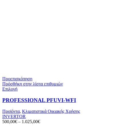
Προεπισκόπηση
Πρόσθήκη στην λίστα επιθυμιών
Αυτό
Επιλογή
το
προϊόν
PROFESSIONAL PFUVI-WFI
έχει
πολλαπλές
Προϊόντα
,
Κλιματιστικά Οικιακής Χρήσης
παραλλαγές.
INVERTOR
Οι
500,00
€
–
1.025,00
€
επιλογές