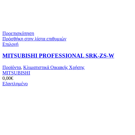
Προεπισκόπηση
Πρόσθήκη στην λίστα επιθυμιών
Αυτό
Επιλογή
το
προϊόν
MITSUBISHI PROFESSIONAL SRK-ZS-W
έχει
πολλαπλές
Προϊόντα
,
Κλιματιστικά Οικιακής Χρήσης
παραλλαγές.
MITSUBISHI
Οι
0,00
€
επιλογές
Εξαντλημένο
μπορούν
να
επιλεγούν
στη
σελίδα
του
προϊόντος