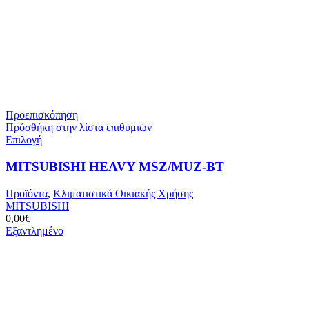
Προεπισκόπηση
Πρόσθήκη στην λίστα επιθυμιών
Αυτό
Επιλογή
το
προϊόν
MITSUBISHI HEAVY MSZ/MUZ-BT
έχει
πολλαπλές
Προϊόντα
,
Κλιματιστικά Οικιακής Χρήσης
παραλλαγές.
MITSUBISHI
Οι
0,00
€
επιλογές
Εξαντλημένο
μπορούν
να
επιλεγούν
στη
σελίδα
του