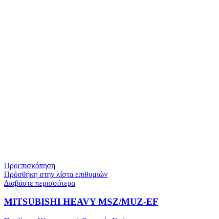
προϊόντος
Προεπισκόπηση
Πρόσθήκη στην λίστα επιθυμιών
Διαβάστε περισσότερα
MITSUBISHI HEAVY MSZ/MUZ-EF