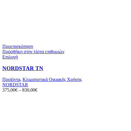
Προεπισκόπηση
Πρόσθήκη στην λίστα επιθυμιών
Αυτό
Επιλογή
το
προϊόν
NORDSTAR ΤΝ
έχει
πολλαπλές
Προϊόντα
,
Κλιματιστικά Οικιακής Χρήσης
παραλλαγές.
NORDSTAR
Οι
375,00
€
–
830,00
€
επιλογές
μπορούν
να
επιλεγούν
στη
σελίδα
του
προϊόντος