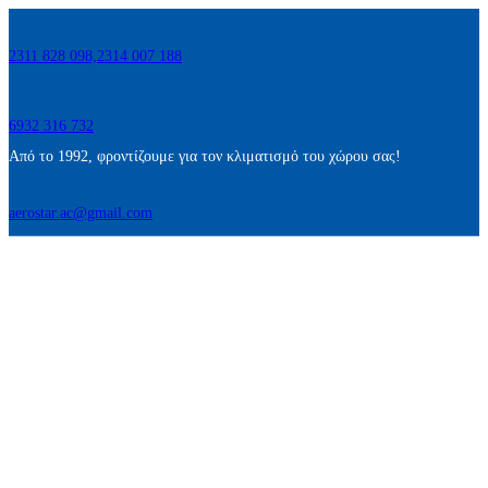
2311 828 098,
2314 007 188
6932 316 732
Από το 1992, φροντίζουμε για τον κλιματισμό του χώρου σας!
aerostar.ac@gmail.com