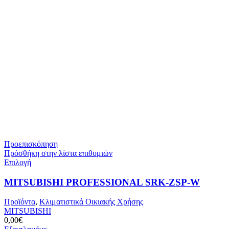
Προεπισκόπηση
Πρόσθήκη στην λίστα επιθυμιών
Αυτό
Επιλογή
το
προϊόν
MITSUBISHI PROFESSIONAL SRK-ZSP-W
έχει
πολλαπλές
Προϊόντα
,
Κλιματιστικά Οικιακής Χρήσης
παραλλαγές.
MITSUBISHI
Οι
0,00
€
επιλογές