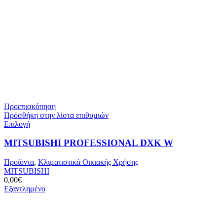
Προεπισκόπηση
Πρόσθήκη στην λίστα επιθυμιών
Αυτό
Επιλογή
το
προϊόν
MITSUBISHI PROFESSIONAL DXK W
έχει
πολλαπλές
Προϊόντα
,
Κλιματιστικά Οικιακής Χρήσης
παραλλαγές.
MITSUBISHI
Οι
0,00
€
επιλογές
Εξαντλημένο
μπορούν
να
επιλεγούν