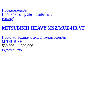
Προεπισκόπηση
Πρόσθήκη στην λίστα επιθυμιών
Αυτό
Επιλογή
το
προϊόν
MITSUBISHI HEAVY MSZ/MUZ-HR VF
έχει
πολλαπλές
Προϊόντα
,
Κλιματιστικά Οικιακής Χρήσης
παραλλαγές.
MITSUBISHI
Οι
580,00
€
–
1.300,00
€
επιλογές
Εξαντλημένο
μπορούν
να
επιλεγούν
στη
σελίδα
του
προϊόντος