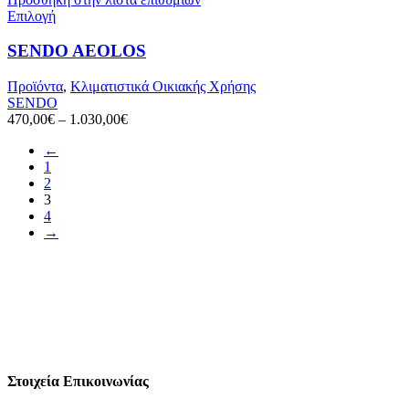
Αυτό
Επιλογή
το
προϊόν
SENDO AEOLOS
έχει
πολλαπλές
Προϊόντα
,
Κλιματιστικά Οικιακής Χρήσης
παραλλαγές.
SENDO
Οι
470,00
€
–
1.030,00
€
επιλογές
μπορούν
←
να
1
επιλεγούν
2
στη
3
σελίδα
4
του
→
προϊόντος
Στοιχεία Επικοινωνίας