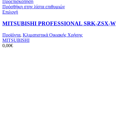
Προεπισκόπηση
Πρόσθήκη στην λίστα επιθυμιών
Αυτό
Επιλογή
το
προϊόν
MITSUBISHI PROFESSIONAL SRK-ZSX-W
έχει
πολλαπλές
Προϊόντα
,
Κλιματιστικά Οικιακής Χρήσης
παραλλαγές.
MITSUBISHI
Οι
0,00
€
επιλογές
μπορούν
να
επιλεγούν
στη
σελίδα
του
προϊόντος