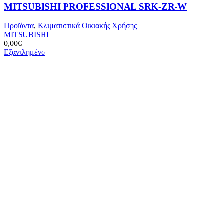
προϊόν
MITSUBISHI PROFESSIONAL SRK-ZR-W
έχει
πολλαπλές
Προϊόντα
,
Κλιματιστικά Οικιακής Χρήσης
παραλλαγές.
MITSUBISHI
Οι
0,00
€
επιλογές
Εξαντλημένο
μπορούν
να
επιλεγούν
στη
σελίδα
του
προϊόντος