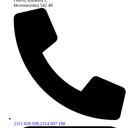
Γιάννη Χαλκίδη 1,
Θεσσαλονίκη 542 49
2311 828 098,
2314 007 188