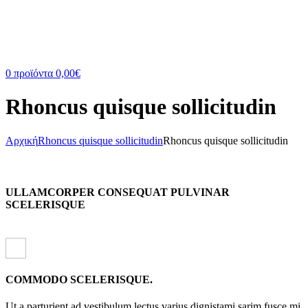
0
προϊόντα
0,00
€
Rhoncus quisque sollicitudin
Αρχική
Rhoncus quisque sollicitudin
Rhoncus quisque sollicitudin
ULLAMCORPER CONSEQUAT PULVINAR
SCELERISQUE
COMMODO SCELERISQUE.
Ut a parturient ad vestibulum lectus varius dignistami sarim fusce mi